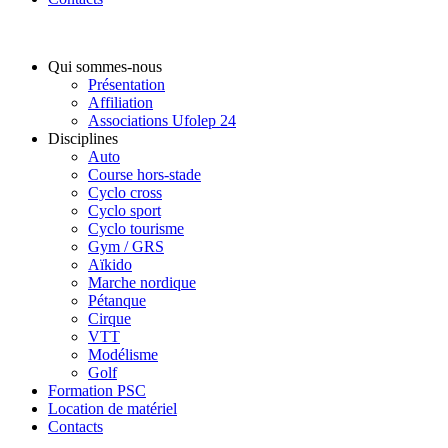
Qui sommes-nous
Présentation
Affiliation
Associations Ufolep 24
Disciplines
Auto
Course hors-stade
Cyclo cross
Cyclo sport
Cyclo tourisme
Gym / GRS
Aïkido
Marche nordique
Pétanque
Cirque
VTT
Modélisme
Golf
Formation PSC
Location de matériel
Contacts