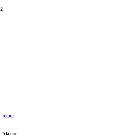
retour
A la une