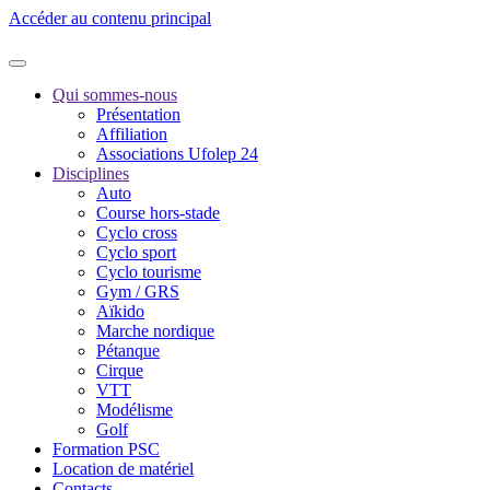
Accéder au contenu principal
Qui sommes-nous
Présentation
Affiliation
Associations Ufolep 24
Disciplines
Auto
Course hors-stade
Cyclo cross
Cyclo sport
Cyclo tourisme
Gym / GRS
Aïkido
Marche nordique
Pétanque
Cirque
VTT
Modélisme
Golf
Formation PSC
Location de matériel
Contacts