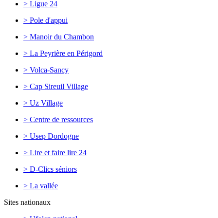
> Ligue 24
> Pole d'appui
> Manoir du Chambon
> La Peyrière en Périgord
> Volca-Sancy
> Cap Sireuil Village
> Uz Village
> Centre de ressources
> Usep Dordogne
> Lire et faire lire 24
> D-Clics séniors
> La vallée
Sites nationaux