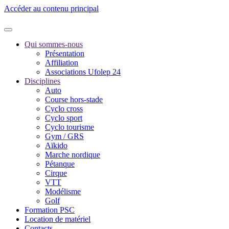
Accéder au contenu principal
Qui sommes-nous
Présentation
Affiliation
Associations Ufolep 24
Disciplines
Auto
Course hors-stade
Cyclo cross
Cyclo sport
Cyclo tourisme
Gym / GRS
Aïkido
Marche nordique
Pétanque
Cirque
VTT
Modélisme
Golf
Formation PSC
Location de matériel
Contacts