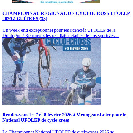
CHAMPIONNAT RÉGIONAL DE CYCLOCROSS UFOLEP
2026 à GUÎTRES (33)
Un week-end exceptionnel pour les licenciés UFOLEP de la
Dordogne ! Retrouvez les resultats détaillés de nos sportives…
Rendez-vous les 7 et 8 février 2026 à Meung-sur-Loire pour le
National UFOLEP de cyclo-cross
Le Championnat National UFOLEP de cyclo-cross 2026 se