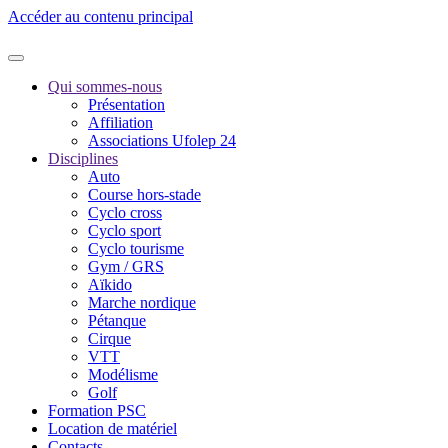
Accéder au contenu principal
Qui sommes-nous
Présentation
Affiliation
Associations Ufolep 24
Disciplines
Auto
Course hors-stade
Cyclo cross
Cyclo sport
Cyclo tourisme
Gym / GRS
Aïkido
Marche nordique
Pétanque
Cirque
VTT
Modélisme
Golf
Formation PSC
Location de matériel
Contacts