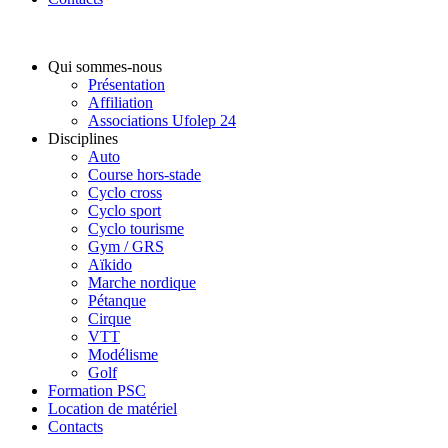
Qui sommes-nous
Présentation
Affiliation
Associations Ufolep 24
Disciplines
Auto
Course hors-stade
Cyclo cross
Cyclo sport
Cyclo tourisme
Gym / GRS
Aïkido
Marche nordique
Pétanque
Cirque
VTT
Modélisme
Golf
Formation PSC
Location de matériel
Contacts